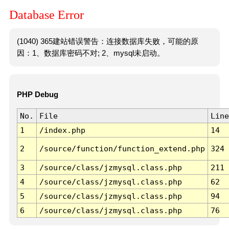
Database Error
(1040) 365建站错误警告：连接数据库失败，可能的原
因：1、数据库密码不对; 2、mysql未启动。
PHP Debug
No.
File
Line
1
/index.php
14
2
/source/function/function_extend.php
324
3
/source/class/jzmysql.class.php
211
4
/source/class/jzmysql.class.php
62
5
/source/class/jzmysql.class.php
94
6
/source/class/jzmysql.class.php
76