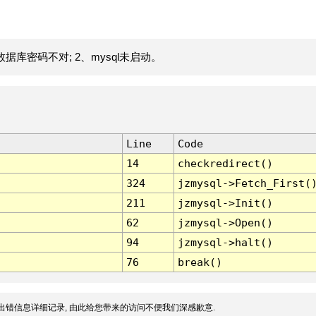
据库密码不对; 2、mysql未启动。
Line
Code
14
checkredirect()
324
jzmysql->Fetch_First(
211
jzmysql->Init()
62
jzmysql->Open()
94
jzmysql->halt()
76
break()
出错信息详细记录, 由此给您带来的访问不便我们深感歉意.