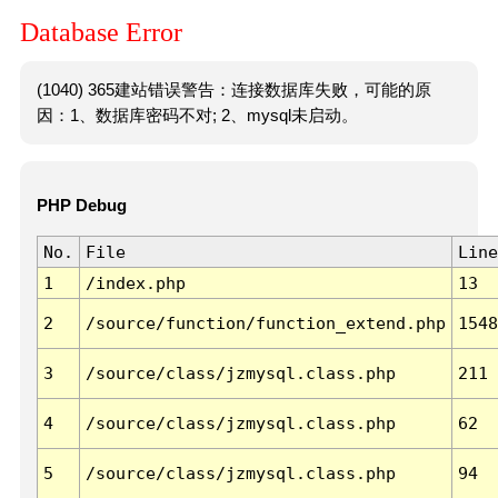
Database Error
(1040) 365建站错误警告：连接数据库失败，可能的原
因：1、数据库密码不对; 2、mysql未启动。
PHP Debug
No.
File
Line
1
/index.php
13
2
/source/function/function_extend.php
1548
3
/source/class/jzmysql.class.php
211
4
/source/class/jzmysql.class.php
62
5
/source/class/jzmysql.class.php
94