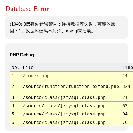
Database Error
(1040) 365建站错误警告：连接数据库失败，可能的原
因：1、数据库密码不对; 2、mysql未启动。
PHP Debug
No.
File
Line
1
/index.php
14
2
/source/function/function_extend.php
324
3
/source/class/jzmysql.class.php
211
4
/source/class/jzmysql.class.php
62
5
/source/class/jzmysql.class.php
94
6
/source/class/jzmysql.class.php
76