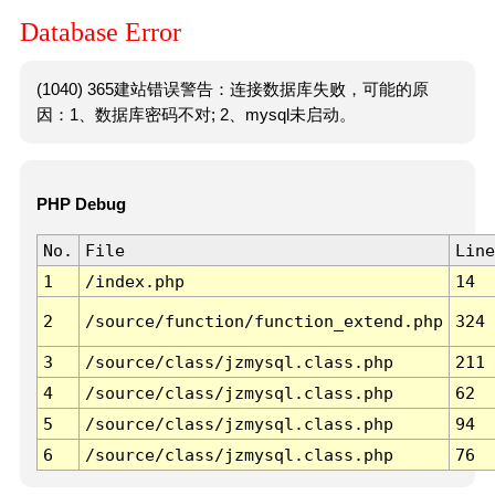
Database Error
(1040) 365建站错误警告：连接数据库失败，可能的原
因：1、数据库密码不对; 2、mysql未启动。
PHP Debug
No.
File
Line
1
/index.php
14
2
/source/function/function_extend.php
324
3
/source/class/jzmysql.class.php
211
4
/source/class/jzmysql.class.php
62
5
/source/class/jzmysql.class.php
94
6
/source/class/jzmysql.class.php
76