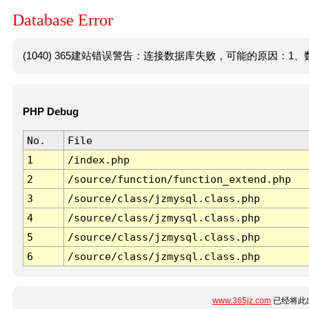
Database Error
(1040) 365建站错误警告：连接数据库失败，可能的原因：1、数
PHP Debug
No.
File
1
/index.php
2
/source/function/function_extend.php
3
/source/class/jzmysql.class.php
4
/source/class/jzmysql.class.php
5
/source/class/jzmysql.class.php
6
/source/class/jzmysql.class.php
www.365jz.com
已经将此