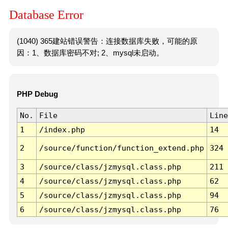
Database Error
(1040) 365建站错误警告：连接数据库失败，可能的原
因：1、数据库密码不对; 2、mysql未启动。
PHP Debug
No.
File
Line
1
/index.php
14
2
/source/function/function_extend.php
324
3
/source/class/jzmysql.class.php
211
4
/source/class/jzmysql.class.php
62
5
/source/class/jzmysql.class.php
94
6
/source/class/jzmysql.class.php
76