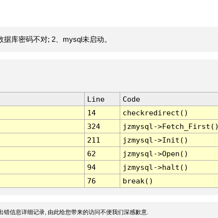
据库密码不对; 2、mysql未启动。
Line
Code
14
checkredirect()
324
jzmysql->Fetch_First(
211
jzmysql->Init()
62
jzmysql->Open()
94
jzmysql->halt()
76
break()
出错信息详细记录, 由此给您带来的访问不便我们深感歉意.