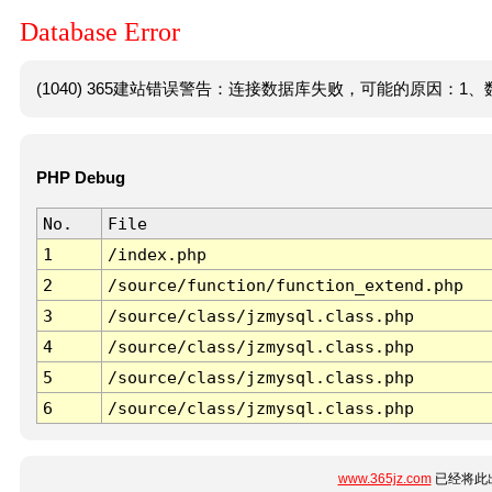
Database Error
(1040) 365建站错误警告：连接数据库失败，可能的原因：1、数
PHP Debug
No.
File
1
/index.php
2
/source/function/function_extend.php
3
/source/class/jzmysql.class.php
4
/source/class/jzmysql.class.php
5
/source/class/jzmysql.class.php
6
/source/class/jzmysql.class.php
www.365jz.com
已经将此