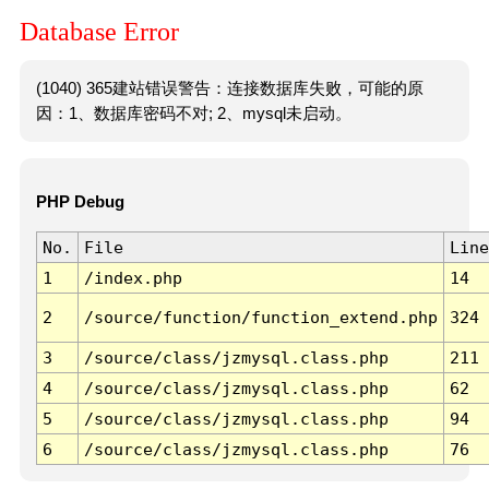
Database Error
(1040) 365建站错误警告：连接数据库失败，可能的原
因：1、数据库密码不对; 2、mysql未启动。
PHP Debug
No.
File
Line
1
/index.php
14
2
/source/function/function_extend.php
324
3
/source/class/jzmysql.class.php
211
4
/source/class/jzmysql.class.php
62
5
/source/class/jzmysql.class.php
94
6
/source/class/jzmysql.class.php
76