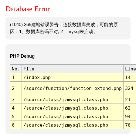
Database Error
(1040) 365建站错误警告：连接数据库失败，可能的原
因：1、数据库密码不对; 2、mysql未启动。
PHP Debug
No.
File
Line
1
/index.php
14
2
/source/function/function_extend.php
324
3
/source/class/jzmysql.class.php
211
4
/source/class/jzmysql.class.php
62
5
/source/class/jzmysql.class.php
94
6
/source/class/jzmysql.class.php
76