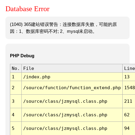
Database Error
(1040) 365建站错误警告：连接数据库失败，可能的原
因：1、数据库密码不对; 2、mysql未启动。
PHP Debug
No.
File
Line
1
/index.php
13
2
/source/function/function_extend.php
1548
3
/source/class/jzmysql.class.php
211
4
/source/class/jzmysql.class.php
62
5
/source/class/jzmysql.class.php
94