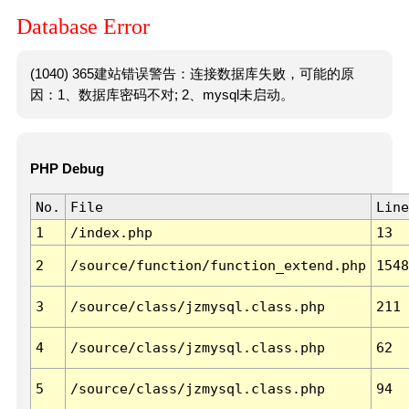
Database Error
(1040) 365建站错误警告：连接数据库失败，可能的原
因：1、数据库密码不对; 2、mysql未启动。
PHP Debug
No.
File
Line
1
/index.php
13
2
/source/function/function_extend.php
1548
3
/source/class/jzmysql.class.php
211
4
/source/class/jzmysql.class.php
62
5
/source/class/jzmysql.class.php
94