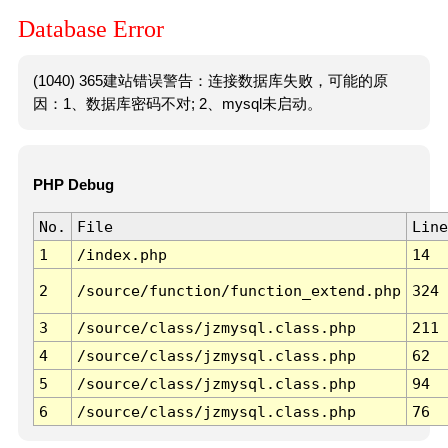
Database Error
(1040) 365建站错误警告：连接数据库失败，可能的原
因：1、数据库密码不对; 2、mysql未启动。
PHP Debug
No.
File
Line
1
/index.php
14
2
/source/function/function_extend.php
324
3
/source/class/jzmysql.class.php
211
4
/source/class/jzmysql.class.php
62
5
/source/class/jzmysql.class.php
94
6
/source/class/jzmysql.class.php
76