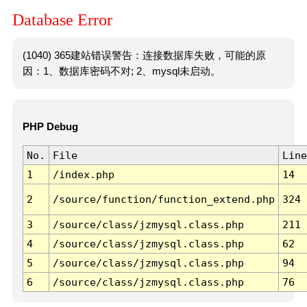
Database Error
(1040) 365建站错误警告：连接数据库失败，可能的原
因：1、数据库密码不对; 2、mysql未启动。
PHP Debug
No.
File
Line
1
/index.php
14
2
/source/function/function_extend.php
324
3
/source/class/jzmysql.class.php
211
4
/source/class/jzmysql.class.php
62
5
/source/class/jzmysql.class.php
94
6
/source/class/jzmysql.class.php
76