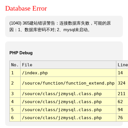
Database Error
(1040) 365建站错误警告：连接数据库失败，可能的原
因：1、数据库密码不对; 2、mysql未启动。
PHP Debug
No.
File
Line
1
/index.php
14
2
/source/function/function_extend.php
324
3
/source/class/jzmysql.class.php
211
4
/source/class/jzmysql.class.php
62
5
/source/class/jzmysql.class.php
94
6
/source/class/jzmysql.class.php
76