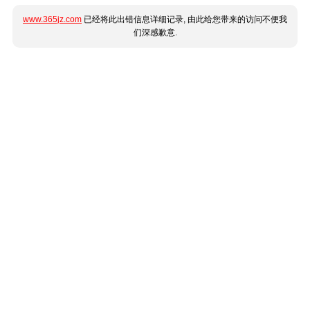
www.365jz.com
已经将此出错信息详细记录, 由此给您带来的访问不便我
们深感歉意.