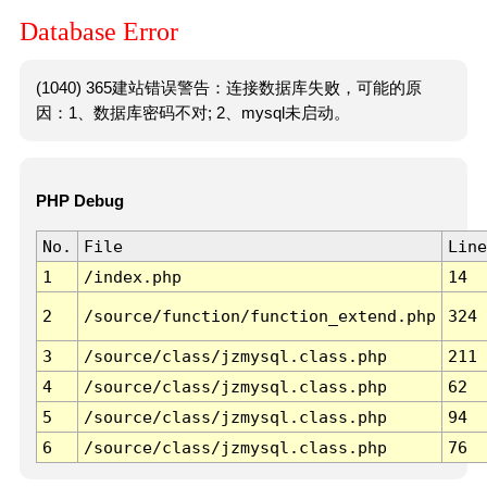
Database Error
(1040) 365建站错误警告：连接数据库失败，可能的原
因：1、数据库密码不对; 2、mysql未启动。
PHP Debug
No.
File
Line
1
/index.php
14
2
/source/function/function_extend.php
324
3
/source/class/jzmysql.class.php
211
4
/source/class/jzmysql.class.php
62
5
/source/class/jzmysql.class.php
94
6
/source/class/jzmysql.class.php
76