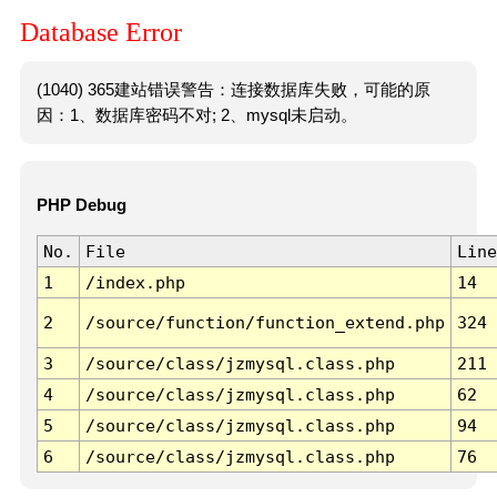
Database Error
(1040) 365建站错误警告：连接数据库失败，可能的原
因：1、数据库密码不对; 2、mysql未启动。
PHP Debug
No.
File
Line
1
/index.php
14
2
/source/function/function_extend.php
324
3
/source/class/jzmysql.class.php
211
4
/source/class/jzmysql.class.php
62
5
/source/class/jzmysql.class.php
94
6
/source/class/jzmysql.class.php
76