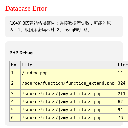
Database Error
(1040) 365建站错误警告：连接数据库失败，可能的原
因：1、数据库密码不对; 2、mysql未启动。
PHP Debug
No.
File
Line
1
/index.php
14
2
/source/function/function_extend.php
324
3
/source/class/jzmysql.class.php
211
4
/source/class/jzmysql.class.php
62
5
/source/class/jzmysql.class.php
94
6
/source/class/jzmysql.class.php
76