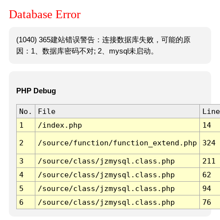
Database Error
(1040) 365建站错误警告：连接数据库失败，可能的原
因：1、数据库密码不对; 2、mysql未启动。
PHP Debug
No.
File
Line
1
/index.php
14
2
/source/function/function_extend.php
324
3
/source/class/jzmysql.class.php
211
4
/source/class/jzmysql.class.php
62
5
/source/class/jzmysql.class.php
94
6
/source/class/jzmysql.class.php
76