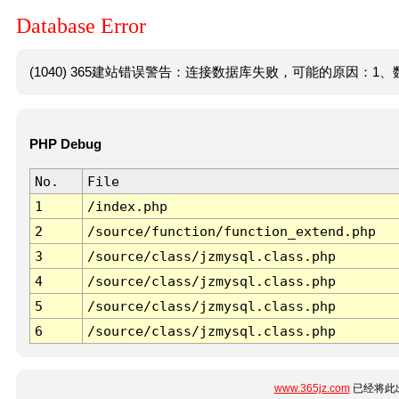
Database Error
(1040) 365建站错误警告：连接数据库失败，可能的原因：1、数
PHP Debug
No.
File
1
/index.php
2
/source/function/function_extend.php
3
/source/class/jzmysql.class.php
4
/source/class/jzmysql.class.php
5
/source/class/jzmysql.class.php
6
/source/class/jzmysql.class.php
www.365jz.com
已经将此