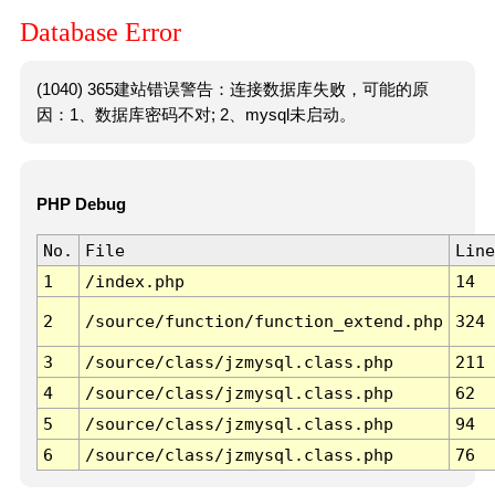
Database Error
(1040) 365建站错误警告：连接数据库失败，可能的原
因：1、数据库密码不对; 2、mysql未启动。
PHP Debug
No.
File
Line
1
/index.php
14
2
/source/function/function_extend.php
324
3
/source/class/jzmysql.class.php
211
4
/source/class/jzmysql.class.php
62
5
/source/class/jzmysql.class.php
94
6
/source/class/jzmysql.class.php
76