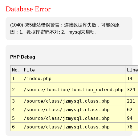
Database Error
(1040) 365建站错误警告：连接数据库失败，可能的原
因：1、数据库密码不对; 2、mysql未启动。
PHP Debug
No.
File
Line
1
/index.php
14
2
/source/function/function_extend.php
324
3
/source/class/jzmysql.class.php
211
4
/source/class/jzmysql.class.php
62
5
/source/class/jzmysql.class.php
94
6
/source/class/jzmysql.class.php
76