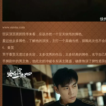
www.ouvna.com
但从演员表的排序来看，应该亦然一个至关病笃的脚色。
看过他太多脚色，了解他的演技，主打一个真确当然，驯顺此次也不会
6、秦昊
关于秦昊无需过多先容，太多优秀的作品，太多经典的脚色，名字自己
手脚剧中的男主角，他此次的冲破令东谈主隆盛，确凿饰演了脾性迥异