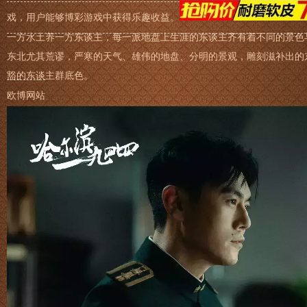
戏，用户能够博彩游戏中获得乐趣收益。
一方水土养一方东谈主，每一派地盘上生涯的东谈主齐有着不同的景色
东北尤其荒谬，严寒的天气、雄伟的地盘、分明的景观，雕刻滋补出的
豁的东谈主群底色。
欧博网站