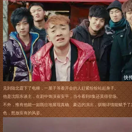
见到陆北霆下了电梯，一屋子等着开会的人赶紧纷纷站起身子。
他是沈阳东谈主，在剧中饰演崔安平，当今看到8集还莫得登场。
不外，惟有他能一如既往地展现真确、豪迈的演出，驯顺详情能赋予了
色，怒放应有的风姿。