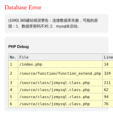
Database Error
(1040) 365建站错误警告：连接数据库失败，可能的原
因：1、数据库密码不对; 2、mysql未启动。
PHP Debug
No.
File
Line
1
/index.php
14
2
/source/function/function_extend.php
324
3
/source/class/jzmysql.class.php
211
4
/source/class/jzmysql.class.php
62
5
/source/class/jzmysql.class.php
94
6
/source/class/jzmysql.class.php
76