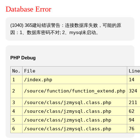
Database Error
(1040) 365建站错误警告：连接数据库失败，可能的原
因：1、数据库密码不对; 2、mysql未启动。
PHP Debug
No.
File
Line
1
/index.php
14
2
/source/function/function_extend.php
324
3
/source/class/jzmysql.class.php
211
4
/source/class/jzmysql.class.php
62
5
/source/class/jzmysql.class.php
94
6
/source/class/jzmysql.class.php
76