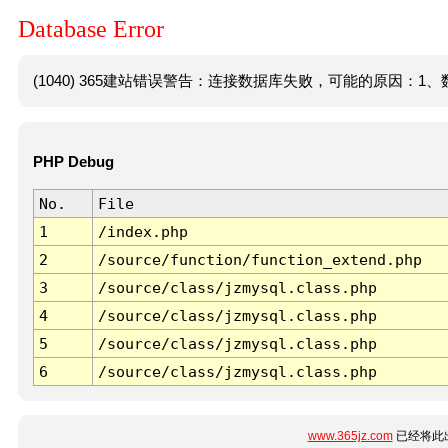
Database Error
(1040) 365建站错误警告：连接数据库失败，可能的原因：1、数
PHP Debug
No.
File
1
/index.php
2
/source/function/function_extend.php
3
/source/class/jzmysql.class.php
4
/source/class/jzmysql.class.php
5
/source/class/jzmysql.class.php
6
/source/class/jzmysql.class.php
www.365jz.com
已经将此