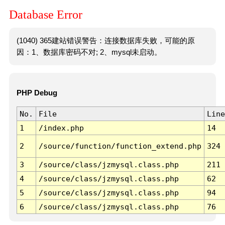
Database Error
(1040) 365建站错误警告：连接数据库失败，可能的原
因：1、数据库密码不对; 2、mysql未启动。
PHP Debug
No.
File
Line
1
/index.php
14
2
/source/function/function_extend.php
324
3
/source/class/jzmysql.class.php
211
4
/source/class/jzmysql.class.php
62
5
/source/class/jzmysql.class.php
94
6
/source/class/jzmysql.class.php
76