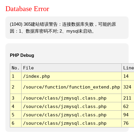
Database Error
(1040) 365建站错误警告：连接数据库失败，可能的原
因：1、数据库密码不对; 2、mysql未启动。
PHP Debug
No.
File
Line
1
/index.php
14
2
/source/function/function_extend.php
324
3
/source/class/jzmysql.class.php
211
4
/source/class/jzmysql.class.php
62
5
/source/class/jzmysql.class.php
94
6
/source/class/jzmysql.class.php
76