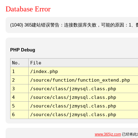
Database Error
(1040) 365建站错误警告：连接数据库失败，可能的原因：1、数
PHP Debug
No.
File
1
/index.php
2
/source/function/function_extend.php
3
/source/class/jzmysql.class.php
4
/source/class/jzmysql.class.php
5
/source/class/jzmysql.class.php
6
/source/class/jzmysql.class.php
www.365jz.com
已经将此