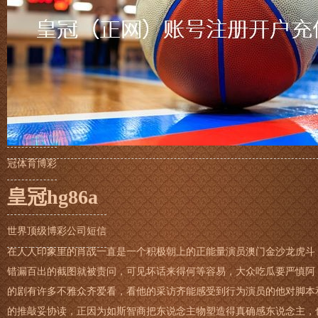
冠体育博彩
皇冠hg86a
世界顶级博彩公司短信
在人人印象里的肖战一直是一个积极朝上的正能量演员澳门金沙龙虎斗
错漏百出的截图就被责问，可见坏话来得何等容易，大众吃瓜要严慎阿
的剧有许多不雅众齐爱看，看他的采访齐能感受到行为演员的他对脚本
的推敲妥协读，正因为如斯智商把东说念主物塑造得真确感东说念主，