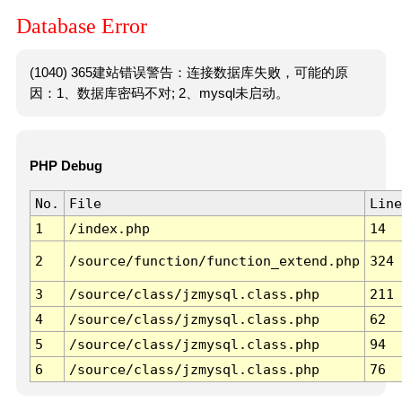
Database Error
(1040) 365建站错误警告：连接数据库失败，可能的原
因：1、数据库密码不对; 2、mysql未启动。
PHP Debug
No.
File
Line
1
/index.php
14
2
/source/function/function_extend.php
324
3
/source/class/jzmysql.class.php
211
4
/source/class/jzmysql.class.php
62
5
/source/class/jzmysql.class.php
94
6
/source/class/jzmysql.class.php
76