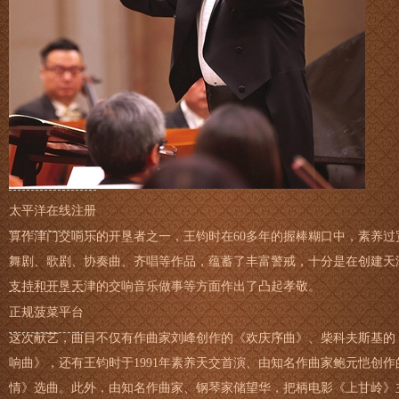
太平洋在线注册
算作津门交响乐的开垦者之一，王钧时在60多年的握棒糊口中，素养过
舞剧、歌剧、协奏曲、齐唱等作品，蕴蓄了丰富警戒，十分是在创建天
支持和开垦天津的交响音乐做事等方面作出了凸起孝敬。
正规菠菜平台
这次献艺，曲目不仅有作曲家刘峰创作的《欢庆序曲》、柴科夫斯基的
响曲》，还有王钧时于1991年素养天交首演、由知名作曲家鲍元恺创作
情》选曲。此外，由知名作曲家、钢琴家储望华，把柄电影《上甘岭》