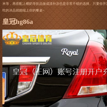
米等，再搭配上椰奶等饮品做成清补凉也是非常不错的选择。只要你开
吃的冰品就能端上你的餐桌~
皇冠hg86a