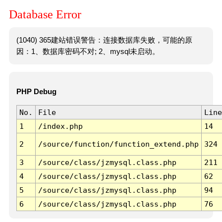
Database Error
(1040) 365建站错误警告：连接数据库失败，可能的原
因：1、数据库密码不对; 2、mysql未启动。
PHP Debug
No.
File
Line
1
/index.php
14
2
/source/function/function_extend.php
324
3
/source/class/jzmysql.class.php
211
4
/source/class/jzmysql.class.php
62
5
/source/class/jzmysql.class.php
94
6
/source/class/jzmysql.class.php
76