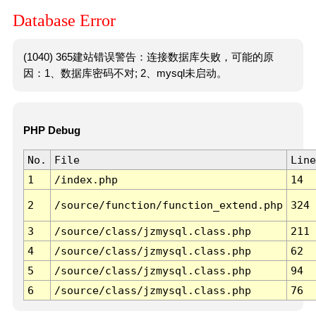
Database Error
(1040) 365建站错误警告：连接数据库失败，可能的原
因：1、数据库密码不对; 2、mysql未启动。
PHP Debug
No.
File
Line
1
/index.php
14
2
/source/function/function_extend.php
324
3
/source/class/jzmysql.class.php
211
4
/source/class/jzmysql.class.php
62
5
/source/class/jzmysql.class.php
94
6
/source/class/jzmysql.class.php
76