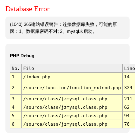
Database Error
(1040) 365建站错误警告：连接数据库失败，可能的原
因：1、数据库密码不对; 2、mysql未启动。
PHP Debug
No.
File
Line
1
/index.php
14
2
/source/function/function_extend.php
324
3
/source/class/jzmysql.class.php
211
4
/source/class/jzmysql.class.php
62
5
/source/class/jzmysql.class.php
94
6
/source/class/jzmysql.class.php
76