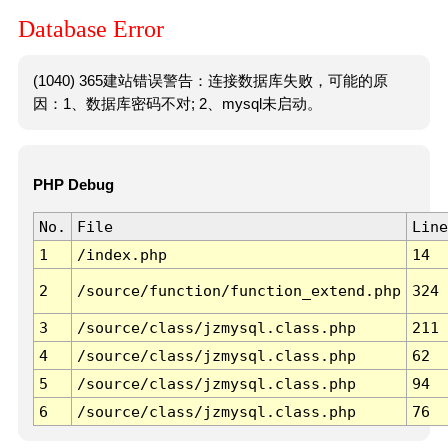
Database Error
(1040) 365建站错误警告：连接数据库失败，可能的原
因：1、数据库密码不对; 2、mysql未启动。
PHP Debug
No.
File
Line
1
/index.php
14
2
/source/function/function_extend.php
324
3
/source/class/jzmysql.class.php
211
4
/source/class/jzmysql.class.php
62
5
/source/class/jzmysql.class.php
94
6
/source/class/jzmysql.class.php
76