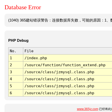
Database Error
(1040) 365建站错误警告：连接数据库失败，可能的原因：1、数
PHP Debug
No.
File
1
/index.php
2
/source/function/function_extend.php
3
/source/class/jzmysql.class.php
4
/source/class/jzmysql.class.php
5
/source/class/jzmysql.class.php
6
/source/class/jzmysql.class.php
www.365jz.com
已经将此