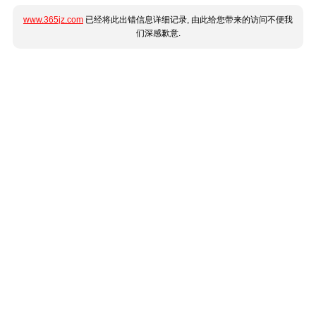
www.365jz.com
已经将此出错信息详细记录, 由此给您带来的访问不便我
们深感歉意.