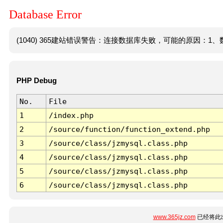
Database Error
(1040) 365建站错误警告：连接数据库失败，可能的原因：1、数
PHP Debug
No.
File
1
/index.php
2
/source/function/function_extend.php
3
/source/class/jzmysql.class.php
4
/source/class/jzmysql.class.php
5
/source/class/jzmysql.class.php
6
/source/class/jzmysql.class.php
www.365jz.com
已经将此