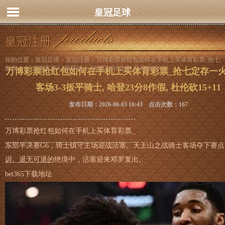
皇冠足球
皇冠注册
你的位置：
皇冠足球
>
皇冠注册
> 万博彩票抢红包如何在手机上买体育彩票_抢七
定存一火! 活塞客场3-3扳平骑士, 哈登23分8作假, 杜伦砍15+11
万博彩票抢红包如何在手机上买体育彩票_抢七定存一火
客场3-3扳平骑士, 哈登23分8作假, 杜伦砍15+11
发布日期：2026-06-03 16:43 点击次数：167
万博彩票抢红包如何在手机上买体育彩票_
东部半决赛G6，骑士镇守主场迎战活塞。天王山之战骑士客场夺下赛点，
训。退无可退的绝境中，活塞迎来邓罗复出。
bet365下载地址