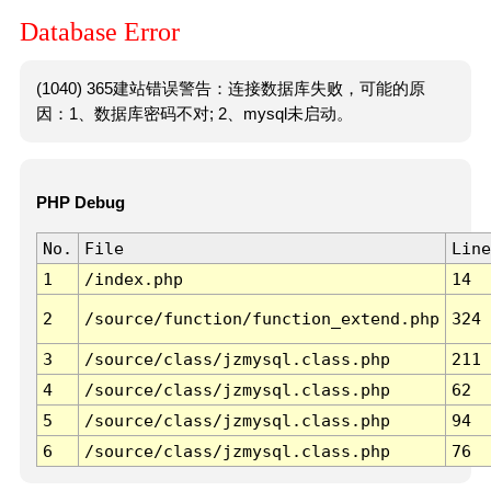
Database Error
(1040) 365建站错误警告：连接数据库失败，可能的原
因：1、数据库密码不对; 2、mysql未启动。
PHP Debug
No.
File
Line
1
/index.php
14
2
/source/function/function_extend.php
324
3
/source/class/jzmysql.class.php
211
4
/source/class/jzmysql.class.php
62
5
/source/class/jzmysql.class.php
94
6
/source/class/jzmysql.class.php
76