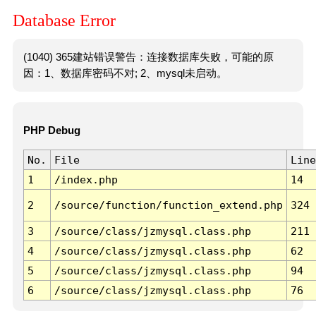
Database Error
(1040) 365建站错误警告：连接数据库失败，可能的原
因：1、数据库密码不对; 2、mysql未启动。
PHP Debug
No.
File
Line
1
/index.php
14
2
/source/function/function_extend.php
324
3
/source/class/jzmysql.class.php
211
4
/source/class/jzmysql.class.php
62
5
/source/class/jzmysql.class.php
94
6
/source/class/jzmysql.class.php
76