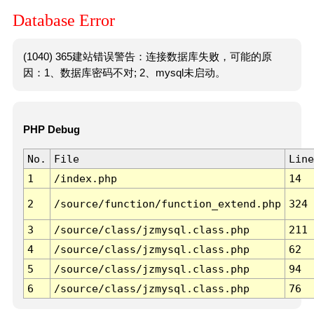
Database Error
(1040) 365建站错误警告：连接数据库失败，可能的原
因：1、数据库密码不对; 2、mysql未启动。
PHP Debug
No.
File
Line
1
/index.php
14
2
/source/function/function_extend.php
324
3
/source/class/jzmysql.class.php
211
4
/source/class/jzmysql.class.php
62
5
/source/class/jzmysql.class.php
94
6
/source/class/jzmysql.class.php
76