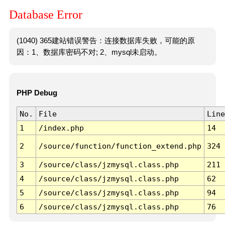
Database Error
(1040) 365建站错误警告：连接数据库失败，可能的原
因：1、数据库密码不对; 2、mysql未启动。
PHP Debug
No.
File
Line
1
/index.php
14
2
/source/function/function_extend.php
324
3
/source/class/jzmysql.class.php
211
4
/source/class/jzmysql.class.php
62
5
/source/class/jzmysql.class.php
94
6
/source/class/jzmysql.class.php
76