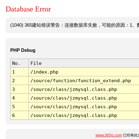
Database Error
(1040) 365建站错误警告：连接数据库失败，可能的原因：1、数
PHP Debug
No.
File
1
/index.php
2
/source/function/function_extend.php
3
/source/class/jzmysql.class.php
4
/source/class/jzmysql.class.php
5
/source/class/jzmysql.class.php
6
/source/class/jzmysql.class.php
www.365jz.com
已经将此