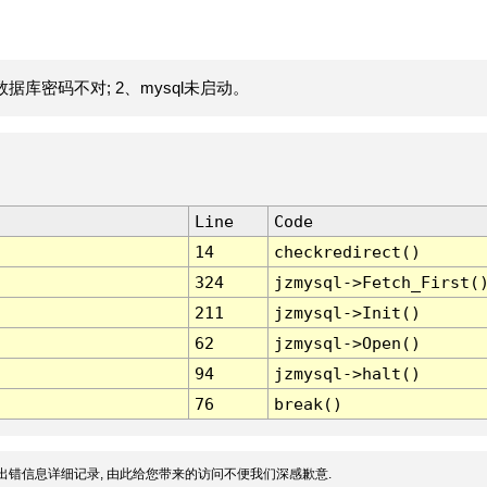
据库密码不对; 2、mysql未启动。
Line
Code
14
checkredirect()
324
jzmysql->Fetch_First(
211
jzmysql->Init()
62
jzmysql->Open()
94
jzmysql->halt()
76
break()
出错信息详细记录, 由此给您带来的访问不便我们深感歉意.