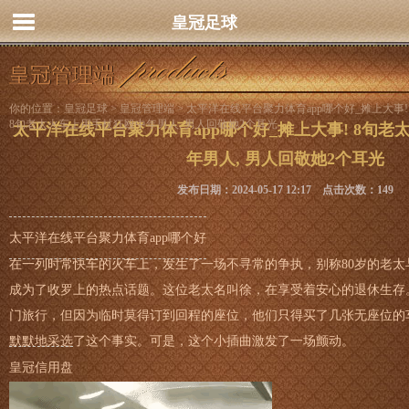
皇冠足球
皇冠管理端
你的位置：
皇冠足球
>
皇冠管理端
> 太平洋在线平台聚力体育app哪个好_摊上大事!
8旬老太火车上用手杖狂殴中年男人, 男人回敬她2个耳光
太平洋在线平台聚力体育app哪个好_摊上大事! 8旬
年男人, 男人回敬她2个耳光
发布日期：2024-05-17 12:17 点击次数：149
太平洋在线平台聚力体育app哪个好
在一列时常快车的火车上，发生了一场不寻常的争执，别称80岁的老太
成为了收罗上的热点话题。这位老太名叫徐，在享受着安心的退休生存
门旅行，但因为临时莫得订到回程的座位，他们只得买了几张无座位的
默默地采选了这个事实。可是，这个小插曲激发了一场颤动。
皇冠信用盘