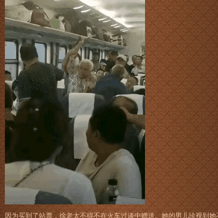
因为买到了站票，徐老太不得不在火车过谈中赠送。她的男儿珍视到她