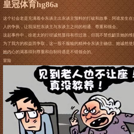
皇冠体育hg86a
这个社会老是充满着令东谈主出东谈主预料的打破和故事，阿谁发生在火
人的争执，让我深想东谈主与东谈主之间的相通、尊重和领会。
这起事件中，徐老太的行径诚然显得有些过激，但我不禁也齰舌她的维
为了我方的权益而争取，这一股不服输的精神令东谈主确信。她诚然使
她内心的渴慕得到尊重和自制待遇是不错领会的。
冒险