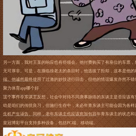
另一方面，我对王某的响应也有些领会。他付费购买了有座位的车票，
无可厚非。可是，在濒临徐老太的条目时，他选拔了拒却，这本是他的
端。他诚然最终使用了过激的妙技进行回击，但他的情谊爆发亦然不错
聚力体育app哪个好
这个事件令东谈主反想，社会中对待不同庚事脉络的东谈主是否应该有
幼是咱们的传统良习，但施行生存中，未必年青东谈主可能会因为各样
生机产生诬告。同样，老年东谈主也应该愈加包容年青东谈主的状态和
皇冠博彩平台支持多种设备，包括PC端、移动端。