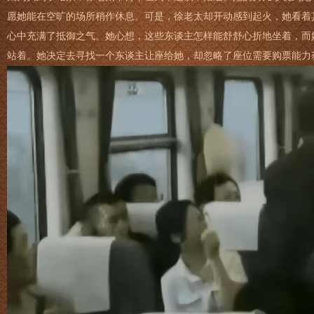
愿她能在空旷的场所稍作休息。可是，徐老太却开动感到起火，她看着
心中充满了抵御之气。她心想，这些东谈主怎样能舒舒心折地坐着，而她
站着。她决定去寻找一个东谈主让座给她，却忽略了座位需要购票能力