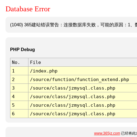
Database Error
(1040) 365建站错误警告：连接数据库失败，可能的原因：1、数
PHP Debug
No.
File
1
/index.php
2
/source/function/function_extend.php
3
/source/class/jzmysql.class.php
4
/source/class/jzmysql.class.php
5
/source/class/jzmysql.class.php
6
/source/class/jzmysql.class.php
www.365jz.com
已经将此