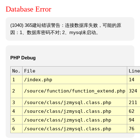
Database Error
(1040) 365建站错误警告：连接数据库失败，可能的原
因：1、数据库密码不对; 2、mysql未启动。
PHP Debug
No.
File
Line
1
/index.php
14
2
/source/function/function_extend.php
324
3
/source/class/jzmysql.class.php
211
4
/source/class/jzmysql.class.php
62
5
/source/class/jzmysql.class.php
94
6
/source/class/jzmysql.class.php
76